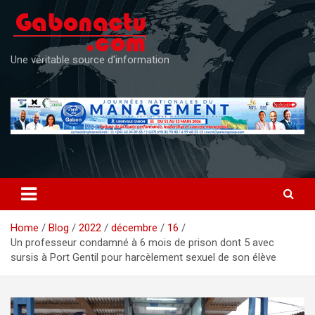
Skip
to
content
Une véritable source d'information
Home
Blog
2022
décembre
16
Un professeur condamné à 6 mois de prison dont 5 avec
sursis à Port Gentil pour harcèlement sexuel de son élève