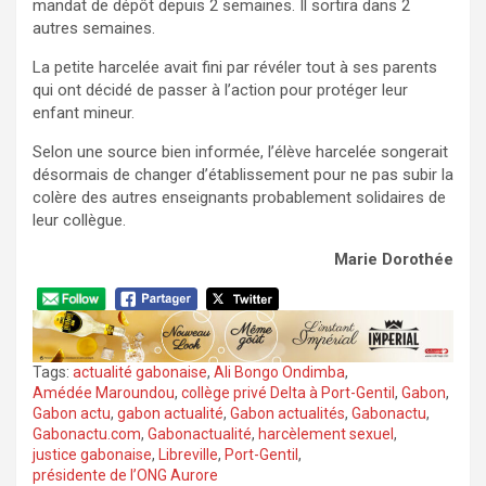
mandat de dépôt depuis 2 semaines. Il sortira dans 2
autres semaines.
La petite harcelée avait fini par révéler tout à ses parents
qui ont décidé de passer à l’action pour protéger leur
enfant mineur.
Selon une source bien informée, l’élève harcelée songerait
désormais de changer d’établissement pour ne pas subir la
colère des autres enseignants probablement solidaires de
leur collègue.
Marie Dorothée
Tags:
actualité gabonaise
,
Ali Bongo Ondimba
,
Amédée Maroundou
,
collège privé Delta à Port-Gentil
,
Gabon
,
Gabon actu
,
gabon actualité
,
Gabon actualités
,
Gabonactu
,
Gabonactu.com
,
Gabonactualité
,
harcèlement sexuel
,
justice gabonaise
,
Libreville
,
Port-Gentil
,
présidente de l’ONG Aurore