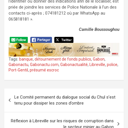
l’identifier ou donner des indications afin de le localiser, est
priée de joindre les services de Police Nationale à l’un des
contacts ci-après ; 074181212 où par WhatsApp au
065818181 ».
Camille Boussoughou
Tags:
banque
,
détournement de fonds publics
,
Gabon
,
Gabonactu
,
Gabonactu.com
,
Gabonactualité
,
Libreville
,
police
,
Port-Gentil
,
présumé escroc
Navigation
Le Comité permanent du dialogue social du Chul s’est
de
tenu pour dissiper les zones d’ombre
l’article
Réflexion à Libreville sur les risques de corruption dans
le secteur minier au Gabon