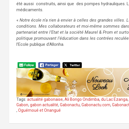
été aussi construits, ainsi que des pompes hydrauliques. L’
médicaments.
«
Notre école n’a rien à envier à celles des grandes villes.
conditions. Mes collaborateurs et moi-même sommes dans d
partenariat entre l’Etat et la société Maurel & Prom et surt
politique promouvant l’éducation dans les contrées reculée
l’Ecole publique d’Allonha.
Tags:
actualité gabonaise
,
Ali Bongo Ondimba
,
du Lac Ezanga
Gabon
,
gabon actualité
,
Gabonactu
,
Gabonactu.com
,
Gabonact
,
Oguémoué et Onangué