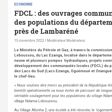
ECONOMIE
FDCL : des ouvrages communa
des populations du départeme
près de Lambaréné
15 novembre 2022
Modérateur Modérateur
Le Ministère du Pétrole et Gaz, à travers la commission
Leboussou, du Lac Ezanga, localisé dans le départemen
neuve et plusieurs pompes hydrauliques, projets comm
développement des communautés locales (FDCL) du pe
des Lacs du Sud (Lacs Ezanga, Oguémoué et Onangué)
le chef-lieu.
«
Nous voulons dire merci au président de la République Al
bientôt opérationnelle va nous éviter de parcourir de longu
véritable soulagement pour les populations du village Nd
village Ndama-Leboussou.
Au Village Allonha 2, une écoleb a été rénovée; le logeme