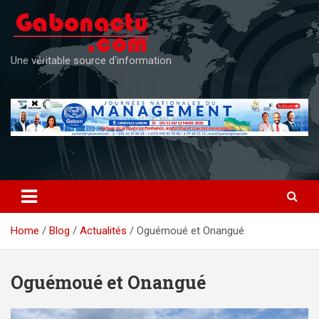
Skip
to
content
Une véritable source d'information
Home
Blog
Actualités
Oguémoué et Onangué
Oguémoué et Onangué