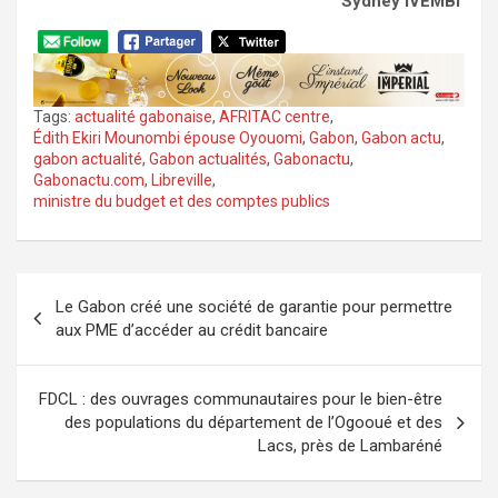
Sydney IVEMBI
Tags:
actualité gabonaise
,
AFRITAC centre
,
Édith Ekiri Mounombi épouse Oyouomi
,
Gabon
,
Gabon actu
,
gabon actualité
,
Gabon actualités
,
Gabonactu
,
Gabonactu.com
,
Libreville
,
ministre du budget et des comptes publics
Navigation
Le Gabon créé une société de garantie pour permettre
de
aux PME d’accéder au crédit bancaire
l’article
FDCL : des ouvrages communautaires pour le bien-être
des populations du département de l’Ogooué et des
Lacs, près de Lambaréné