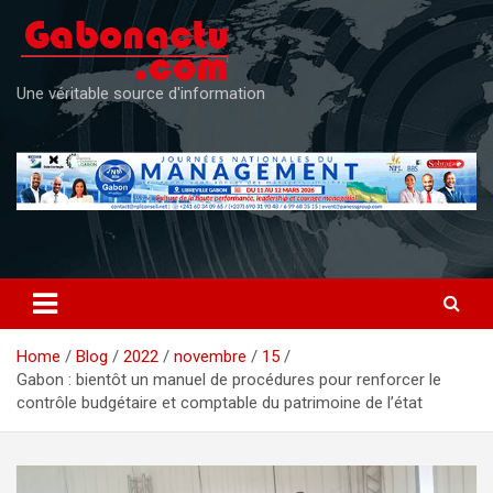
Skip
to
content
Une véritable source d'information
Home
Blog
2022
novembre
15
Gabon : bientôt un manuel de procédures pour renforcer le
contrôle budgétaire et comptable du patrimoine de l’état