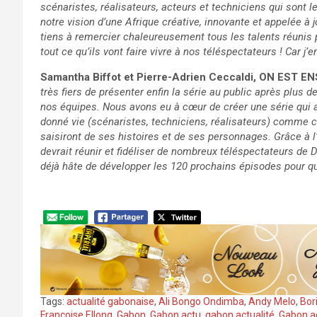
scénaristes, réalisateurs, acteurs et techniciens qui sont l
notre vision d’une Afrique créative, innovante et appelée à 
tiens à remercier chaleureusement tous les talents réunis p
tout ce qu’ils vont faire vivre à nos téléspectateurs ! Car j’
Samantha Biffot et Pierre-Adrien Ceccaldi, ON EST
très fiers de présenter enfin la série au public après plus d
nos équipes. Nous avons eu à cœur de créer une série qui ap
donné vie (scénaristes, techniciens, réalisateurs) comme c
saisiront de ses histoires et de ses personnages. Grâce à 
devrait réunir et fidéliser de nombreux téléspectateurs de 
déjà hâte de développer les 120 prochains épisodes pour qu
Tags:
actualité gabonaise
,
Ali Bongo Ondimba
,
Andy Melo
,
Bor
Françoise Ellong
,
Gabon
,
Gabon actu
,
gabon actualité
,
Gabon ac