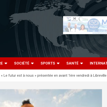
RE
SOCIÉTÉ
SPORTS
SANTÉ
INTERNA
 « Le futur est à nous » présentée en avant 1ère vendredi à Libreville