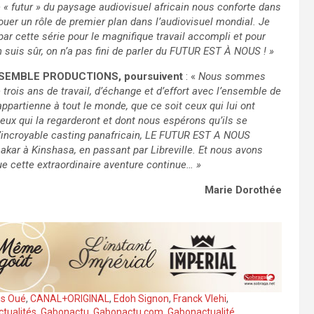
e « futur » du paysage audiovisuel africain nous conforte dans
jouer un rôle de premier plan dans l’audiovisuel mondial. Je
ar cette série pour le magnifique travail accompli et pour
en suis sûr, on n’a pas fini de parler du FUTUR EST À NOUS ! »
 ENSEMBLE PRODUCTIONS, poursuivent
: «
Nous sommes
e trois ans de travail, d’échange et d’effort avec l’ensemble de
partienne à tout le monde, que ce soit ceux qui lui ont
eux qui la regarderont et dont nous espérons qu’ils se
l’incroyable casting panafricain, LE FUTUR EST A NOUS
Dakar à Kinshasa, en passant par Libreville. Et nous avons
e cette extraordinaire aventure continue… »
Marie Dorothée
is Oué
,
CANAL+ORIGINAL
,
Edoh Signon
,
Franck Vlehi
,
tualités
,
Gabonactu
,
Gabonactu.com
,
Gabonactualité
,