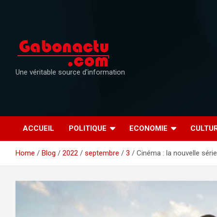
Skip
to
content
Une véritable source d'information
ACCUEIL
POLITIQUE
ECONOMIE
CULTU
Home
Blog
2022
septembre
3
Cinéma : la nouvelle série