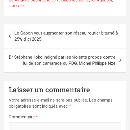
Gabonactu
,
Gabonactu.com
,
Gabonactualité
,
Ike Ngouoni
,
Libreville
Navigation
Le Gabon veut augmenter son réseau routier bitumé à
de
25% d’ici 2025
l’article
Dr Stéphane Iloko indigné par les violents propos contre
lui de son camarade du PDG, Michel Philippe Nze
Laisser un commentaire
Votre adresse e-mail ne sera pas publiée.
Les champs
obligatoires sont indiqués avec
*
Commentaire
*