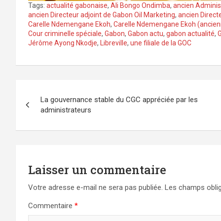
Tags:
actualité gabonaise
,
Ali Bongo Ondimba
,
ancien Adminis
ancien Directeur adjoint de Gabon Oil Marketing
,
ancien Direct
Carelle Ndemengane Ekoh
,
Carelle Ndemengane Ekoh (ancienn
Cour criminelle spéciale
,
Gabon
,
Gabon actu
,
gabon actualité
,
G
Jérôme Ayong Nkodje
,
Libreville
,
une filiale de la GOC
Navigation
La gouvernance stable du CGC appréciée par les
de
administrateurs
l’article
Laisser un commentaire
Votre adresse e-mail ne sera pas publiée.
Les champs oblig
Commentaire
*