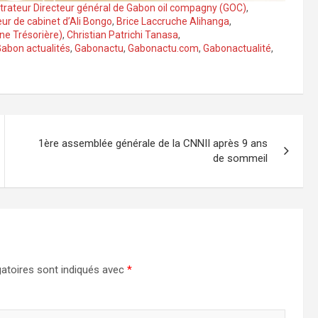
trateur Directeur général de Gabon oil compagny (GOC)
,
eur de cabinet d’Ali Bongo
,
Brice Laccruche Alihanga
,
e Trésorière)
,
Christian Patrichi Tanasa
,
abon actualités
,
Gabonactu
,
Gabonactu.com
,
Gabonactualité
,
1ère assemblée générale de la CNNII après 9 ans
de sommeil
atoires sont indiqués avec
*