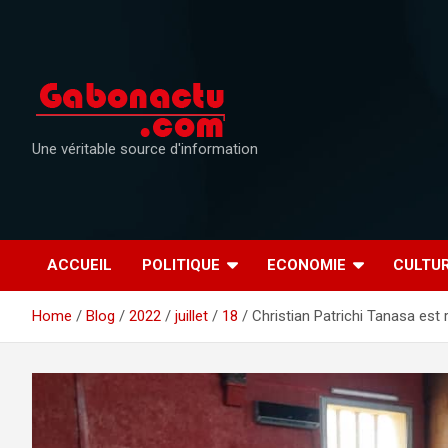
Skip
to
content
Une véritable source d'information
ACCUEIL
POLITIQUE
ECONOMIE
CULTU
Home
Blog
2022
juillet
18
Christian Patrichi Tanasa est 