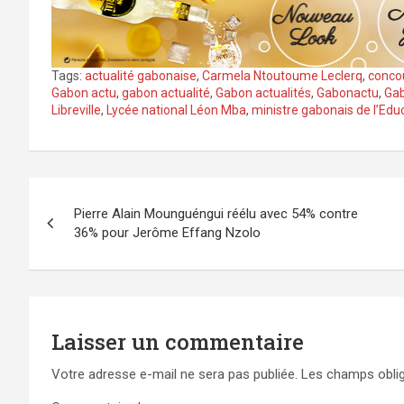
Tags:
actualité gabonaise
,
Carmela Ntoutoume Leclerq
,
concou
Gabon actu
,
gabon actualité
,
Gabon actualités
,
Gabonactu
,
Ga
Libreville
,
Lycée national Léon Mba
,
ministre gabonais de l’Edu
Navigation
Pierre Alain Mounguéngui réélu avec 54% contre
de
36% pour Jerôme Effang Nzolo
l’article
Laisser un commentaire
Votre adresse e-mail ne sera pas publiée.
Les champs oblig