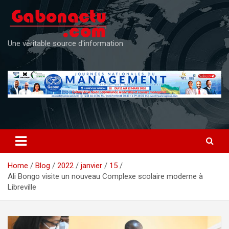
Skip
to
content
Une véritable source d'information
Home
Blog
2022
janvier
15
Ali Bongo visite un nouveau Complexe scolaire moderne à
Libreville