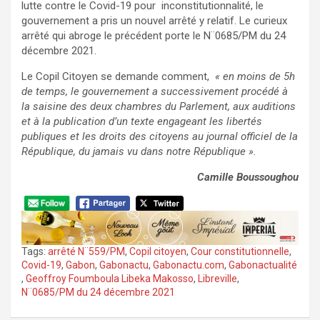
lutte contre le Covid-19 pour inconstitutionnalité, le
gouvernement a pris un nouvel arrêté y relatif. Le curieux
arrêté qui abroge le précédent porte le N¨0685/PM du 24
décembre 2021.
Le Copil Citoyen se demande comment,
« en moins de 5h
de temps, le gouvernement a successivement procédé à
la saisine des deux chambres du Parlement, aux auditions
et à la publication d’un texte engageant les libertés
publiques et les droits des citoyens au journal officiel de la
République, du jamais vu dans notre République ».
Camille Boussoughou
Tags:
arrêté N¨559/PM
,
Copil citoyen
,
Cour constitutionnelle
,
Covid-19
,
Gabon
,
Gabonactu
,
Gabonactu.com
,
Gabonactualité
,
Geoffroy Foumboula Libeka Makosso
,
Libreville
,
N¨0685/PM du 24 décembre 2021