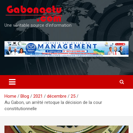
Skip
to
content
Une véritable source d'information
Home
Blog
2021
décembre
25
Au Gabon, un arrêté retoque la décision de la cour
constitutionnelle