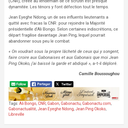
(CNR), créée au lendemain de ce scrutin est presque
dynamitée. Les ténors y font défection tout le temps.
Jean Eyeghe Ndong, un de ses influents lieutenants a
quitté avec fracas la CNR pour rejoindre la Majorité
présidentielle d’Ali Bongo. Selon certaines indiscrétions, ce
départ fragilise davantage Jean Ping, lequel pourrait
abandonner sous peu le combat.
« On voudrait sous la propre lâcheté de ceux qui y songent,
faire croire aux Gabonaises et aux Gabonais que moi Jean
Ping Okoko, j’ai baissé la garde et abdiqué »,
a-t-il déploré.
Camille Boussoughou
Tags:
Ali Bongo
,
CNR
,
Gabon
,
Gabonactu
,
Gabonactu.com
,
Gabonactualité
,
Jean Eyeghe Ndong
,
Jean Ping Okoko
,
Libreville