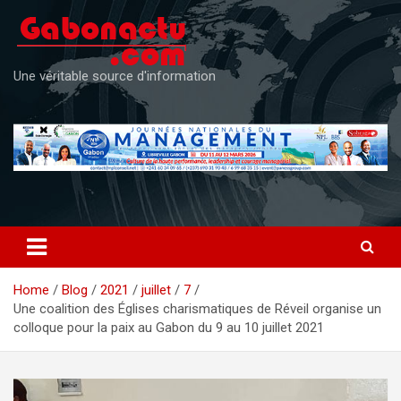
Skip
to
content
Une véritable source d'information
Home
Blog
2021
juillet
7
Une coalition des Églises charismatiques de Réveil organise un
colloque pour la paix au Gabon du 9 au 10 juillet 2021