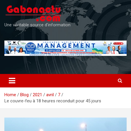
Skip
to
content
Une véritable source d'information
Home
Blog
2021
avril
7
Le couvre-feu à 18 heures reconduit pour 45 jours