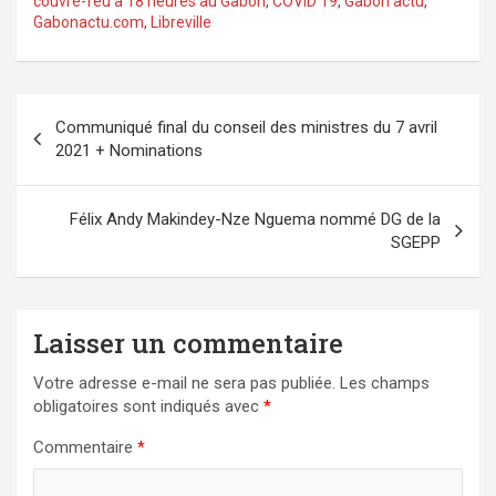
couvre-feu à 18 heures au Gabon
,
COVID 19
,
Gabon actu
,
Gabonactu.com
,
Libreville
Navigation
Communiqué final du conseil des ministres du 7 avril
de
2021 + Nominations
l’article
Félix Andy Makindey-Nze Nguema nommé DG de la
SGEPP
Laisser un commentaire
Votre adresse e-mail ne sera pas publiée.
Les champs
obligatoires sont indiqués avec
*
Commentaire
*