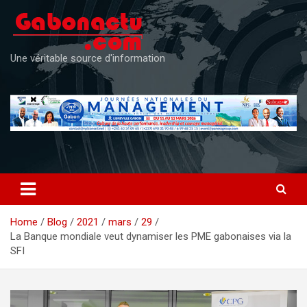
Skip
to
content
Une véritable source d'information
Home
Blog
2021
mars
29
La Banque mondiale veut dynamiser les PME gabonaises via la
SFI