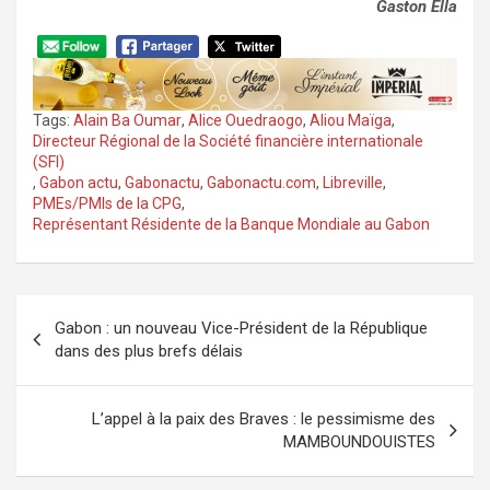
Gaston Ella
Tags:
Alain Ba Oumar
,
Alice Ouedraogo
,
Aliou Maïga
,
Directeur Régional de la Société financière internationale
(SFI)
,
Gabon actu
,
Gabonactu
,
Gabonactu.com
,
Libreville
,
PMEs/PMIs de la CPG
,
Représentant Résidente de la Banque Mondiale au Gabon
Navigation
Gabon : un nouveau Vice-Président de la République
de
dans des plus brefs délais
l’article
L’appel à la paix des Braves : le pessimisme des
MAMBOUNDOUISTES