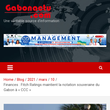
Skip
to
content
Une véritable source d'information
Home
Blog
2021
mars
10
Finances : Fitch Ratings maintient la notation souveraine du
Gabon à « CCC »