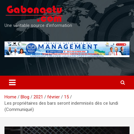
Skip
to
content
Une véritable source d'information
Home
Blog
2021
février
15
Les propriétaires des bars seront indemnisés dès ce lundi
(Communiqué)