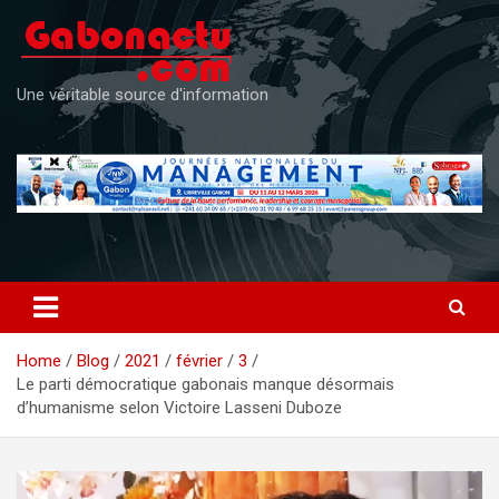
Skip
to
content
Une véritable source d'information
Home
Blog
2021
février
3
Le parti démocratique gabonais manque désormais
d’humanisme selon Victoire Lasseni Duboze