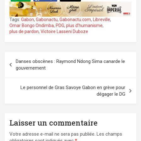
Tags:
Gabon
,
Gabonactu
,
Gabonactu.com
,
Libreville
,
Omar Bongo Ondimba
,
PDG
,
plus d’humanisme
,
plus de pardon
,
Victoire Lasseni Duboze
Navigation
Danses obscènes : Raymond Ndong Sima canarde le
de
gouvernement
l’article
Le personnel de Gras Savoye Gabon en grève pour
dégager le DG
Laisser un commentaire
Votre adresse e-mail ne sera pas publiée.
Les champs
obligatoires sont indiqués avec
*