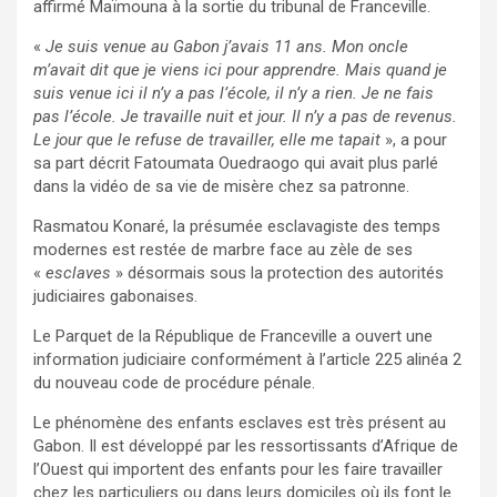
affirmé Maïmouna à la sortie du tribunal de Franceville.
«
Je suis venue au Gabon j’avais 11 ans. Mon oncle
m’avait dit que je viens ici pour apprendre. Mais quand je
suis venue ici il n’y a pas l’école, il n’y a rien. Je ne fais
pas l’école. Je travaille nuit et jour. Il n’y a pas de revenus.
Le jour que le refuse de travailler, elle me tapait
», a pour
sa part décrit Fatoumata Ouedraogo qui avait plus parlé
dans la vidéo de sa vie de misère chez sa patronne.
Rasmatou Konaré, la présumée esclavagiste des temps
modernes est restée de marbre face au zèle de ses
«
esclaves
» désormais sous la protection des autorités
judiciaires gabonaises.
Le Parquet de la République de Franceville a ouvert une
information judiciaire conformément à l’article 225 alinéa 2
du nouveau code de procédure pénale.
Le phénomène des enfants esclaves est très présent au
Gabon. Il est développé par les ressortissants d’Afrique de
l’Ouest qui importent des enfants pour les faire travailler
chez les particuliers ou dans leurs domiciles où ils font le