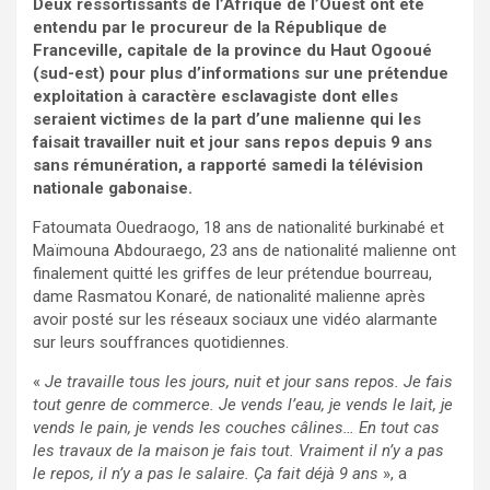
Deux ressortissants de l’Afrique de l’Ouest ont été
entendu par le procureur de la République de
Franceville, capitale de la province du Haut Ogooué
(sud-est) pour plus d’informations sur une prétendue
exploitation à caractère esclavagiste dont elles
seraient victimes de la part d’une malienne qui les
faisait travailler nuit et jour sans repos depuis 9 ans
sans rémunération, a rapporté samedi la télévision
nationale gabonaise.
Fatoumata Ouedraogo, 18 ans de nationalité burkinabé et
Maïmouna Abdouraego, 23 ans de nationalité malienne ont
finalement quitté les griffes de leur prétendue bourreau,
dame Rasmatou Konaré, de nationalité malienne après
avoir posté sur les réseaux sociaux une vidéo alarmante
sur leurs souffrances quotidiennes.
«
Je travaille tous les jours, nuit et jour sans repos. Je fais
tout genre de commerce. Je vends l’eau, je vends le lait, je
vends le pain, je vends les couches câlines… En tout cas
les travaux de la maison je fais tout. Vraiment il n’y a pas
le repos, il n’y a pas le salaire. Ça fait déjà 9 ans
», a