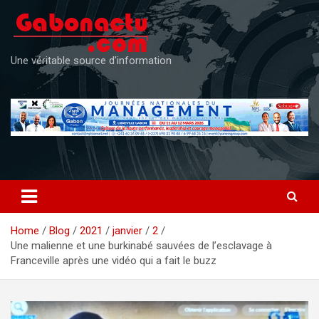
Skip
to
content
Une véritable source d'information
Home
Blog
2021
janvier
2
Une malienne et une burkinabé sauvées de l’esclavage à
Franceville après une vidéo qui a fait le buzz