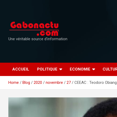
Skip
to
content
Une véritable source d'information
ACCUEIL
POLITIQUE
ECONOMIE
CULTU
Home
Blog
2020
novembre
27
CEEAC : Teodoro Obiang