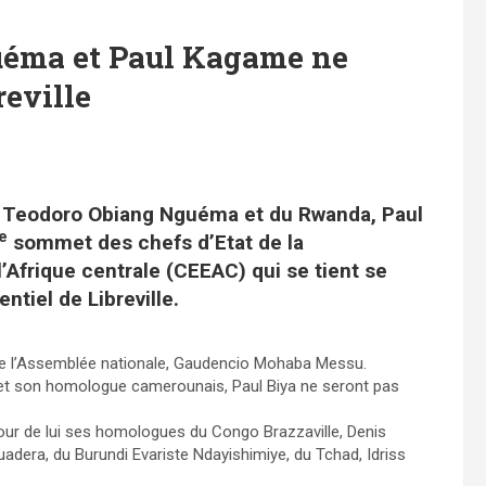
uéma et Paul Kagame ne
reville
e, Teodoro Obiang Nguéma et du Rwanda, Paul
e
sommet des chefs d’Etat de la
frique centrale (CEEAC) qui se tient se
ntiel de Libreville.
de l’Assemblée nationale, Gaudencio Mohaba Messu.
 et son homologue camerounais, Paul Biya ne seront pas
ur de lui ses homologues du Congo Brazzaville, Denis
dera, du Burundi Evariste Ndayishimiye, du Tchad, Idriss