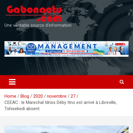
Skip
to
content
Une véritable source d'information
Home
Blog
2020
novembre
27
CEEAC : le Marechal Idriss Déby Itno est arrivé à Libreville,
Tshisekedi absent