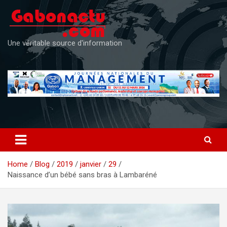
Skip
to
content
Une véritable source d'information
Home
Blog
2019
janvier
29
Naissance d’un bébé sans bras à Lambaréné