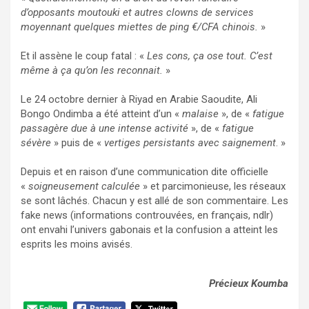
d’opposants moutouki et autres clowns de services
moyennant quelques miettes de ping €/CFA chinois.
»
Et il assène le coup fatal : «
Les cons, ça ose tout. C’est
même à ça qu’on les reconnait.
»
Le 24 octobre dernier à Riyad en Arabie Saoudite, Ali
Bongo Ondimba a été atteint d’un «
malaise
», de «
fatigue
passagère due à une intense activité
», de «
fatigue
sévère
» puis de «
vertiges persistants avec saignement
. »
Depuis et en raison d’une communication dite officielle
«
soigneusement calculée
» et parcimonieuse, les réseaux
se sont lâchés. Chacun y est allé de son commentaire. Les
fake news (informations controuvées, en français, ndlr)
ont envahi l’univers gabonais et la confusion a atteint les
esprits les moins avisés.
Précieux Koumba