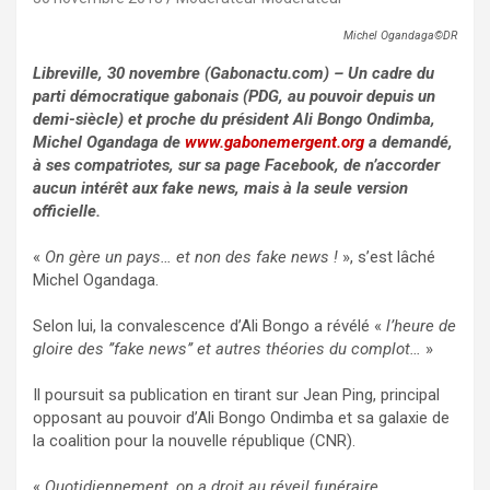
Michel Ogandaga©DR
Libreville, 30 novembre (Gabonactu.com) – Un cadre du
parti démocratique gabonais (PDG, au pouvoir depuis un
demi-siècle) et proche du président Ali Bongo Ondimba,
Michel Ogandaga de
www.gabonemergent.org
a demandé,
à ses compatriotes, sur sa page Facebook, de n’accorder
aucun intérêt aux fake news, mais à la seule version
officielle.
«
On gère un pays… et non des fake news !
», s’est lâché
Michel Ogandaga.
Selon lui, la convalescence d’Ali Bongo a révélé «
l’heure de
gloire des ’’fake news’’ et autres théories du complot…
»
Il poursuit sa publication en tirant sur Jean Ping, principal
opposant au pouvoir d’Ali Bongo Ondimba et sa galaxie de
la coalition pour la nouvelle république (CNR).
«
Quotidiennement, on a droit au réveil funéraire