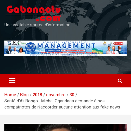
Skip
to
content
Une véritable source d'information
Home
Blog
2018
novembre
30
Santé d’Ali Bongo : Michel Ogandaga demande à ses
compatriotes de n’accorder aucune attention aux fake news