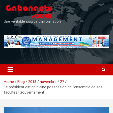
Skip
to
content
Une véritable source d'information
Home
Blog
2018
novembre
27
Le président est en pleine possession de l’ensemble de ses
facultés (Gouvernement)