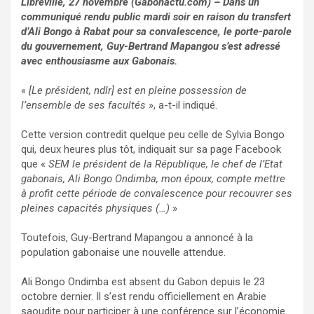
Libreville, 27 novembre (Gabonactu.com) – Dans un
communiqué rendu public mardi soir en raison du transfert
d’Ali Bongo à Rabat pour sa convalescence, le porte-parole
du gouvernement, Guy-Bertrand Mapangou s’est adressé
avec enthousiasme aux Gabonais.
«
[Le président, ndlr] est en pleine possession de
l’ensemble de ses facultés
», a-t-il indiqué.
Cette version contredit quelque peu celle de Sylvia Bongo
qui, deux heures plus tôt, indiquait sur sa page Facebook
que «
SEM le président de la République, le chef de l’Etat
gabonais, Ali Bongo Ondimba, mon époux, compte mettre
à profit cette période de convalescence pour recouvrer ses
pleines capacités physiques (…)
»
Toutefois, Guy-Bertrand Mapangou a annoncé à la
population gabonaise une nouvelle attendue.
Ali Bongo Ondimba est absent du Gabon depuis le 23
octobre dernier. Il s’est rendu officiellement en Arabie
saoudite pour participer à une conférence sur l’économie.