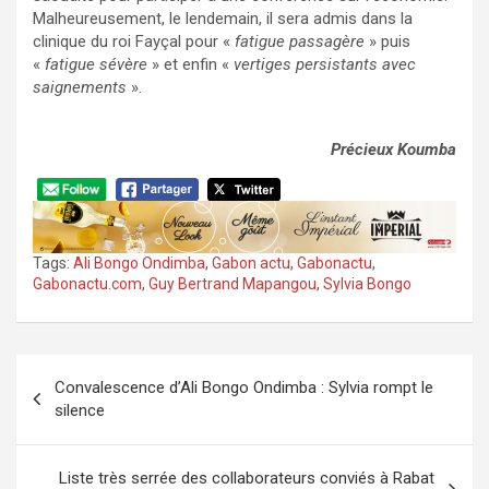
Malheureusement, le lendemain, il sera admis dans la
clinique du roi Fayçal pour «
fatigue passagère
» puis
«
fatigue sévère
» et enfin «
vertiges persistants avec
saignements
».
Précieux Koumba
Tags:
Ali Bongo Ondimba
,
Gabon actu
,
Gabonactu
,
Gabonactu.com
,
Guy Bertrand Mapangou
,
Sylvia Bongo
Navigation
Convalescence d’Ali Bongo Ondimba : Sylvia rompt le
de
silence
l’article
Liste très serrée des collaborateurs conviés à Rabat