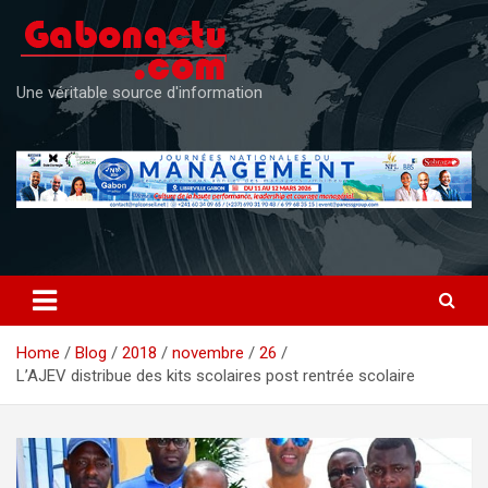
Skip
to
content
Une véritable source d'information
Home
Blog
2018
novembre
26
L’AJEV distribue des kits scolaires post rentrée scolaire