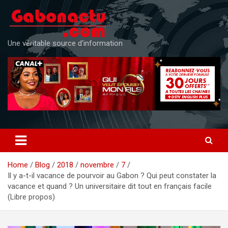
Skip
to
content
Une véritable source d'information
Home
Blog
2018
novembre
7
Il y a-t-il vacance de pourvoir au Gabon ? Qui peut constater la
vacance et quand ? Un universitaire dit tout en français facile
(Libre propos)