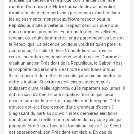
actuelle. La décence et l’éthique commandent de faire
montre d’humanisme. Notre humanité devrait interdire
d’imiter ou de mimer certaines personnes expertes dans
les agissements monstrueux. Notre respect pour la
République, incite à veiller au respect des Lois que nous
nous sommes prescrites. Ecartons toutes les velléités,
tendant ou souhaitant mettre, entre parenthèse les Lois de
la République. La décence politique voudrait qu’en pareille
occurrence, l’article 13 de la Constitution soit mis en
œuvre, si toutes ses conditions sont remplies. Comme le
disait un ancien Président de la République, le Gabon n’est
la propriété de personne, il est notre sanctuaire à tous.
Il est impératif de mettre le peuple gabonais au centre de
cette situation. Si certains politiciens estiment qu’ils
jouissent d’une réelle légitimité, qu’ils repartent aux urnes. Il
est malsain d’attendre une situation dramatique, pour
ensuite bomber le torse, et, rappeler son triomphe. Cette
attitude est-elle l’expression d’une grandeur d’esprit ?
S’agissant du parti au pouvoir, si les dernières élections
constituent une réelle recomposition du paysage politique,
pourquoi être frileux face à la transition légale ? Le Sénat
est opérationnel, son Président est visible. En cas de