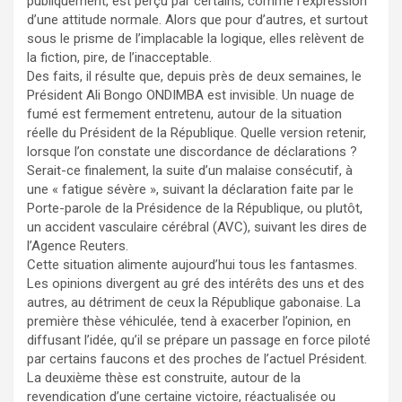
publiquement, est perçu par certains, comme l’expression
d’une attitude normale. Alors que pour d’autres, et surtout
sous le prisme de l’implacable la logique, elles relèvent de
la fiction, pire, de l’inacceptable.
Des faits, il résulte que, depuis près de deux semaines, le
Président Ali Bongo ONDIMBA est invisible. Un nuage de
fumé est fermement entretenu, autour de la situation
réelle du Président de la République. Quelle version retenir,
lorsque l’on constate une discordance de déclarations ?
Serait-ce finalement, la suite d’un malaise consécutif, à
une « fatigue sévère », suivant la déclaration faite par le
Porte-parole de la Présidence de la République, ou plutôt,
un accident vasculaire cérébral (AVC), suivant les dires de
l’Agence Reuters.
Cette situation alimente aujourd’hui tous les fantasmes.
Les opinions divergent au gré des intérêts des uns et des
autres, au détriment de ceux la République gabonaise. La
première thèse véhiculée, tend à exacerber l’opinion, en
diffusant l’idée, qu’il se prépare un passage en force piloté
par certains faucons et des proches de l’actuel Président.
La deuxième thèse est construite, autour de la
revendication d’une certaine victoire, réactualisée ou