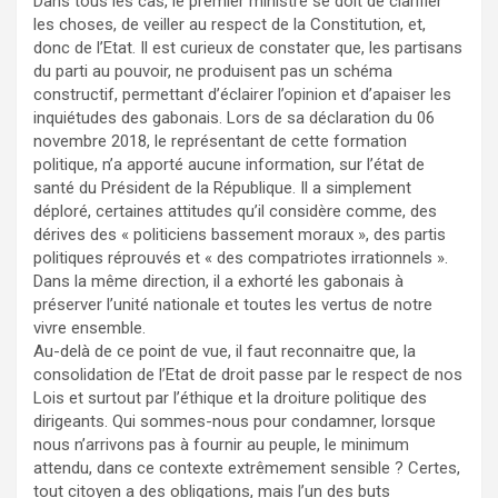
Dans tous les cas, le premier ministre se doit de clarifier
les choses, de veiller au respect de la Constitution, et,
donc de l’Etat. Il est curieux de constater que, les partisans
du parti au pouvoir, ne produisent pas un schéma
constructif, permettant d’éclairer l’opinion et d’apaiser les
inquiétudes des gabonais. Lors de sa déclaration du 06
novembre 2018, le représentant de cette formation
politique, n’a apporté aucune information, sur l’état de
santé du Président de la République. Il a simplement
déploré, certaines attitudes qu’il considère comme, des
dérives des « politiciens bassement moraux », des partis
politiques réprouvés et « des compatriotes irrationnels ».
Dans la même direction, il a exhorté les gabonais à
préserver l’unité nationale et toutes les vertus de notre
vivre ensemble.
Au-delà de ce point de vue, il faut reconnaitre que, la
consolidation de l’Etat de droit passe par le respect de nos
Lois et surtout par l’éthique et la droiture politique des
dirigeants. Qui sommes-nous pour condamner, lorsque
nous n’arrivons pas à fournir au peuple, le minimum
attendu, dans ce contexte extrêmement sensible ? Certes,
tout citoyen a des obligations, mais l’un des buts