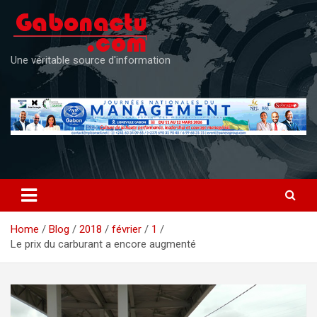
Skip
to
content
Une véritable source d'information
Home
Blog
2018
février
1
Le prix du carburant a encore augmenté