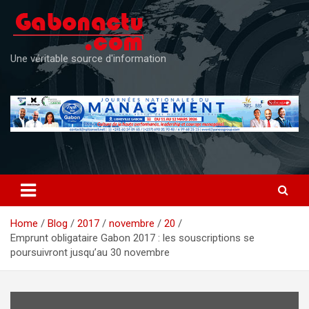
Skip
to
content
Une véritable source d'information
Home
Blog
2017
novembre
20
Emprunt obligataire Gabon 2017 : les souscriptions se
poursuivront jusqu’au 30 novembre