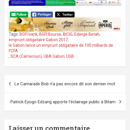
Tags:
BGFI bank
,
BGFI Bourse
,
BICIG
,
Edwige Betah
,
emprunt obligataire Gabon 2017
,
le Gabon lance un emprunt obligataire de 100 milliards de
FCFA
,
SCA (Cameroun)
,
UBA Gabon
,
UGB
Navigation
Le Camarade Bob n’a pas encore dit son dernier mot
de
l’article
Patrick Eyogo Edzang apporte l’éclairage public à Bitam
Laisser un commentaire