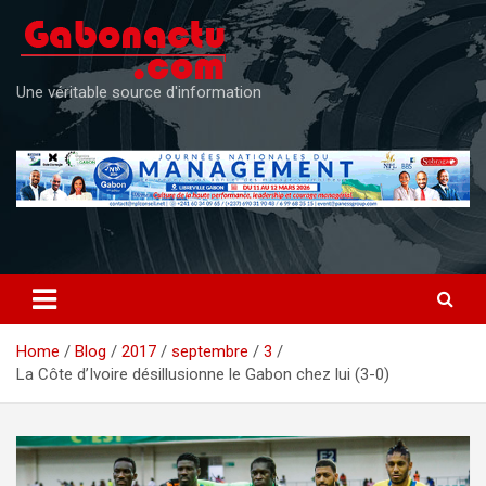
Skip
to
content
Une véritable source d'information
Home
Blog
2017
septembre
3
La Côte d’Ivoire désillusionne le Gabon chez lui (3-0)