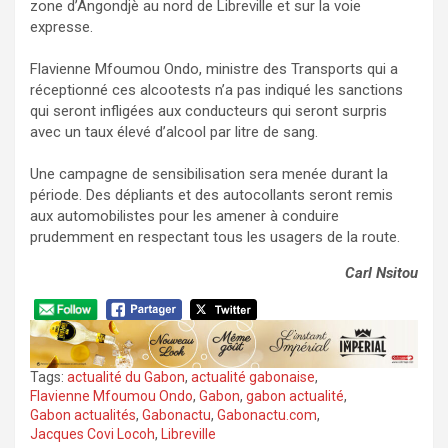
zone d’Angondjè au nord de Libreville et sur la voie
expresse.
Flavienne Mfoumou Ondo, ministre des Transports qui a
réceptionné ces alcootests n’a pas indiqué les sanctions
qui seront infligées aux conducteurs qui seront surpris
avec un taux élevé d’alcool par litre de sang.
Une campagne de sensibilisation sera menée durant la
période. Des dépliants et des autocollants seront remis
aux automobilistes pour les amener à conduire
prudemment en respectant tous les usagers de la route.
Carl Nsitou
Tags:
actualité du Gabon
,
actualité gabonaise
,
Flavienne Mfoumou Ondo
,
Gabon
,
gabon actualité
,
Gabon actualités
,
Gabonactu
,
Gabonactu.com
,
Jacques Covi Locoh
,
Libreville