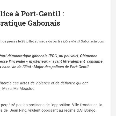
ice à Port-Gentil :
cratique Gabonais
t de presse le 28 juillet au siège du parti à
Libreville @ Gabonactu.com
u Parti démocratique gabonais (PDG, au pouvoir), Clémence
sse l’incendie « mystérieux » ayant littéralement consumé
a base vie de l’Etat -Major des polices de Port-Gentil.
énergie ces actes de violence et de défiance qui ont
 Mezui Me Mboulou.
perpétré par les partisans de l’opposition. Ville frondeuse, la
que de Jean Ping, virulent opposant au régime d’Ali Bongo.