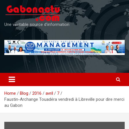
Skip
to
content
Une véritable source d'information
Home
Blog
2016
avril
7
Faustin-Archange Touadéra vendredi à Libreville pour dire merci
au Gabon