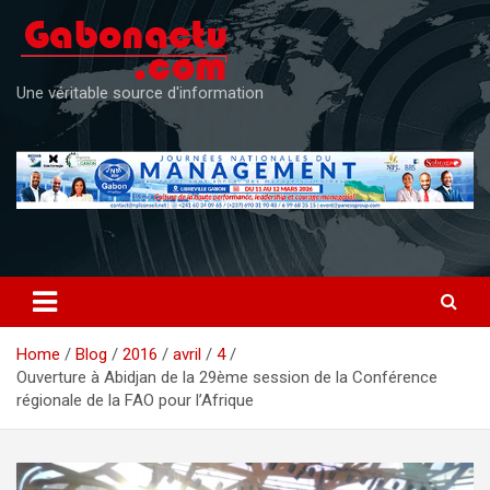
Skip
to
content
Une véritable source d'information
Home
Blog
2016
avril
4
Ouverture à Abidjan de la 29ème session de la Conférence
régionale de la FAO pour l’Afrique