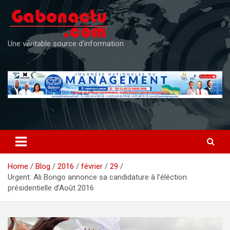
Skip
to
content
Une véritable source d'information
Home
Blog
2016
février
29
Urgent: Ali Bongo annonce sa candidature à l’éléction
présidentielle d’Août 2016