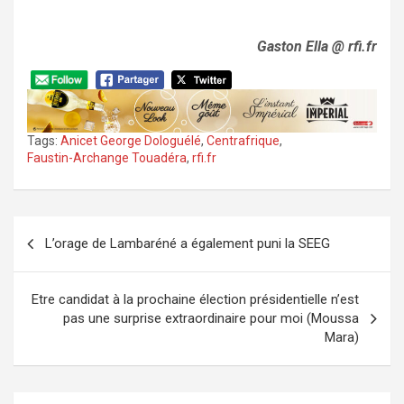
Gaston Ella @ rfi.fr
Tags:
Anicet George Dologuélé
,
Centrafrique
,
Faustin-Archange Touadéra
,
rfi.fr
Navigation
L’orage de Lambaréné a également puni la SEEG
de
l’article
Etre candidat à la prochaine élection présidentielle n’est
pas une surprise extraordinaire pour moi (Moussa
Mara)