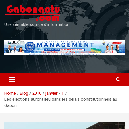
Skip
to
content
Une véritable source d'information
Home
Blog
2016
janvier
1
Les élections auront lieu dans les délais constitutionnels au
Gabon