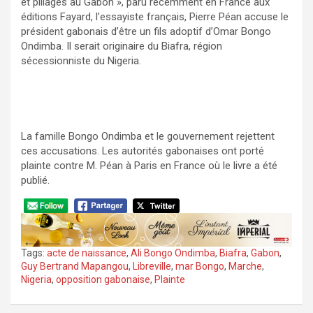
et pillages au Gabon », paru récemment en France aux
éditions Fayard, l’essayiste français, Pierre Péan accuse le
président gabonais d’être un fils adoptif d’Omar Bongo
Ondimba. Il serait originaire du Biafra, région
sécessionniste du Nigeria.
La famille Bongo Ondimba et le gouvernement rejettent
ces accusations. Les autorités gabonaises ont porté
plainte contre M. Péan à Paris en France où le livre a été
publié.
Tags:
acte de naissance
,
Ali Bongo Ondimba
,
Biafra
,
Gabon
,
Guy Bertrand Mapangou
,
Libreville
,
mar Bongo
,
Marche
,
Nigeria
,
opposition gabonaise
,
Plainte