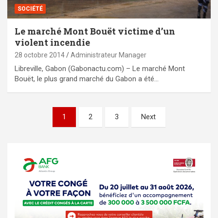
SOCIÉTÉ
Le marché Mont Bouët victime d’un
violent incendie
28 octobre 2014
Administrateur Manager
Libreville, Gabon (Gabonactu.com) – Le marché Mont
Bouët, le plus grand marché du Gabon a été…
Pagination
1
2
3
Next
des
publications