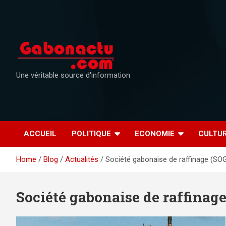
Skip
to
content
Une véritable source d'information
ACCUEIL
POLITIQUE
ECONOMIE
CULTU
Home
Blog
Actualités
Société gabonaise de raffinage (S
Société gabonaise de raffina