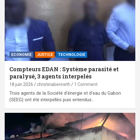
ECONOMIE
JUSTICE
TECHNOLOGIE
Compteurs EDAN : Système parasité et
paralysé, 3 agents interpelés
18 juin 2026
christinabenneth
1 Comment
Trois agents de la Société d’énergie et d’eau du Gabon
(SEEG) ont été interpellés puis entendus…