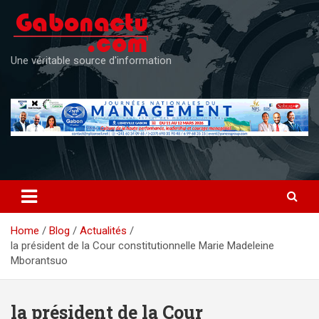
Skip
to
content
Une véritable source d'information
Home
Blog
Actualités
la président de la Cour constitutionnelle Marie Madeleine
Mborantsuo
la président de la Cour