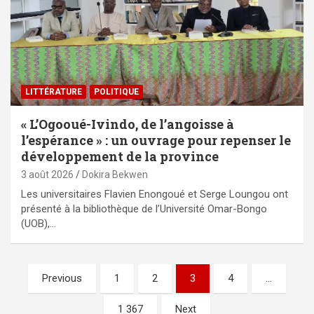
LITTÉRATURE
POLITIQUE
« L’Ogooué-Ivindo, de l’angoisse à
l’espérance » : un ouvrage pour repenser le
développement de la province
3 août 2026
Dokira Bekwen
Les universitaires Flavien Enongoué et Serge Loungou ont
présenté à la bibliothèque de l’Université Omar-Bongo
(UOB),…
Pagination
Previous
1
2
3
4
…
des
1 367
Next