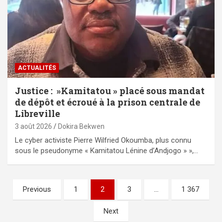
ACTUALITÉS
Justice : »Kamitatou » placé sous mandat
de dépôt et écroué à la prison centrale de
Libreville
3 août 2026
Dokira Bekwen
Le cyber activiste Pierre Wilfried Okoumba, plus connu
sous le pseudonyme « Kamitatou Lénine d’Andjogo » »,…
Pagination
Previous
1
2
3
…
1 367
des
Next
publications