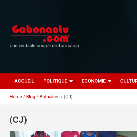
Skip
to
content
Une véritable source d'information
ACCUEIL
POLITIQUE
ECONOMIE
CULTU
Home
Blog
Actualités
(CJ)
(CJ)