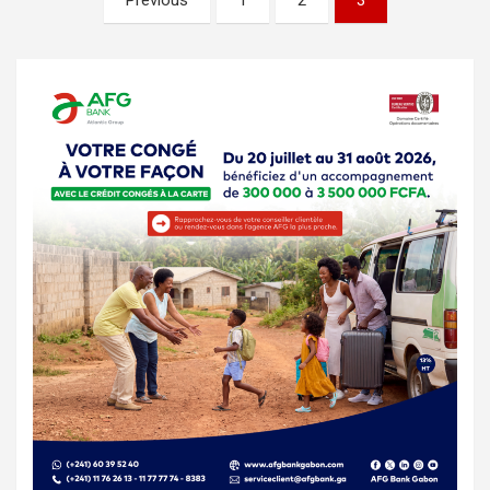
Previous
1
2
3
des
publications