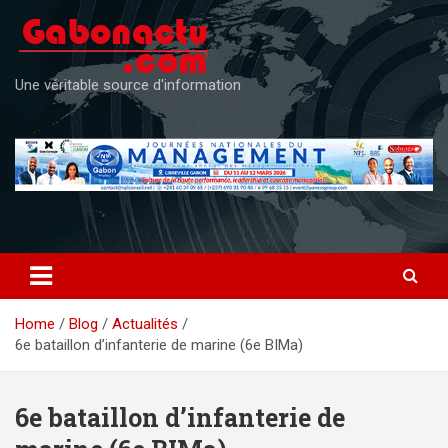
Skip
to
content
Une véritable source d'information
Home
Blog
Actualités
6e bataillon d’infanterie de marine (6e BIMa)
6e bataillon d’infanterie de