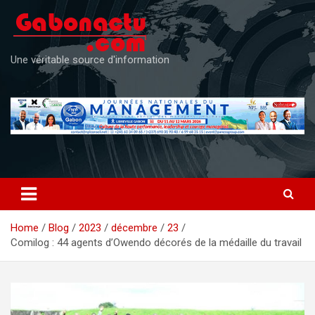
Skip
to
content
Une véritable source d'information
Home
Blog
2023
décembre
23
Comilog : 44 agents d’Owendo décorés de la médaille du travail