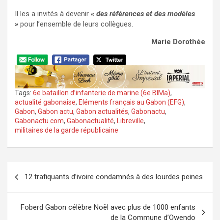
Il les a invités à devenir
« des références et des modèles
»
pour l’ensemble de leurs collègues.
Marie Dorothée
Tags:
6e bataillon d’infanterie de marine (6e BIMa)
,
actualité gabonaise
,
Eléments français au Gabon (EFG)
,
Gabon
,
Gabon actu
,
Gabon actualités
,
Gabonactu
,
Gabonactu.com
,
Gabonactualité
,
Libreville
,
militaires de la garde républicaine
Navigation
12 trafiquants d’ivoire condamnés à des lourdes peines
de
l’article
Foberd Gabon célèbre Noël avec plus de 1000 enfants
de la Commune d’Owendo