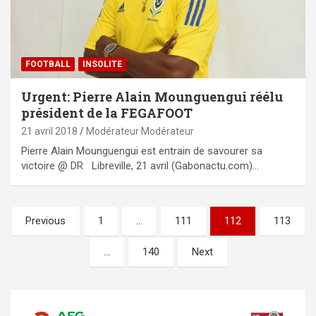
FOOTBALL
INSOLITE
Urgent: Pierre Alain Mounguengui réélu
président de la FEGAFOOT
21 avril 2018
Modérateur Modérateur
Pierre Alain Mounguengui est entrain de savourer sa
victoire @ DR Libreville, 21 avril (Gabonactu.com)…
Pagination
Previous
1
…
111
112
113
des
…
140
Next
publications