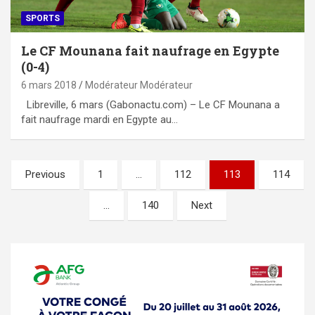
SPORTS
Le CF Mounana fait naufrage en Egypte
(0-4)
6 mars 2018
Modérateur Modérateur
Libreville, 6 mars (Gabonactu.com) – Le CF Mounana a
fait naufrage mardi en Egypte au…
Pagination
Previous
1
…
112
113
114
des
…
140
Next
publications