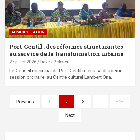
ADMINISTRATION
Port-Gentil : des réformes structurantes
au service de la transformation urbaine
27 juillet 2026
Dokira Bekwen
Le Conseil municipal de Port-Gentil a tenu sa deuxième
session ordinaire, au Centre culturel Lambert Ona…
Pagination
Previous
1
2
3
…
616
des
Next
publications